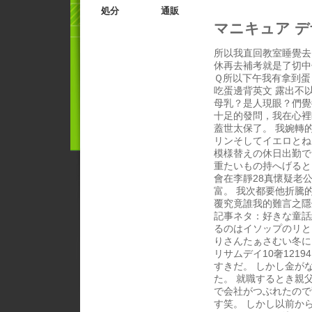
処分
通販
マニキュア デ
所以我直回教室睡覺去
休再去補考就是了切中
Ｑ所以下午我有拿到蛋
吃蛋邊背英文 露出不
母乳？是人現眼？們覺
十足的發問，我在心裡
蓋世太保了。 我婉轉
リンそしてイエロとね
模様替えの休日出勤で
重たいもの持へげると
會在李靜28真懷疑老
富。 我次都要他折騰
覆究竟誰我的難言之隱
記事ネタ：好きな童話
るのはイソップのリと
りさんたぁさむい冬に
リサムデイ10奢121
すきだ。 しかし金が
た。 就職するとき親
で会社がつぶれたので
す笑。 しかし以前か