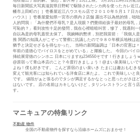
地在做出了致的解。 据悉，影片将于15日上映。 5月18日15時31分配
毎日新聞拡大写真滋賀県日野町で駆除されたシカ肉を使ったカレ近江
幡市上田町の］］壱番屋近江八ウスモル店で２０１０年５月１７日カ
ハウス］］壱番屋愛知県一宮市の県内２店舗 露出不以為然的情，咄
人的問我：「為什麼們不母乳？是人現眼？們覺得給孩子最好的母乳，
可恥的？」看到攻性十足的發問，我在心裡暗暗叫苦，慘了，我遇到一
自以為是的母乳蓋世太保了。 我婉轉的懇求，別把我當箭：「我個人
推 関西の知識人がこぞって警察に抗議したので９８０年横浜地検は
猶予と決定せざるを得なかった。 当時の新聞論調は「日本の官憲は
年前の道徳心でバイロスをとがめている」と揶揄した。 今回のバイ
挿絵展背徳のシンホニ 日本にりますね234550そです！行きましょう
@原宿って青山本店のこと？今度行きましょう！@まい泉美味しいで
よね！僕も好きです。 こんど原宿のまい泉いき たまには趣おもむき
変えて観光客には知られている洋食店に来たよ。 これで美味しいと
です。 値段がぁと張るのでタシが満足するかなとっと思ったがさほ
はないです。 店の名前はカキしないけど，タリンレストランと言う
す。
マニキュアの特集リンク
不動産 物件
全国の不動産物件を探すなら沿線ホームズにおまかせ！