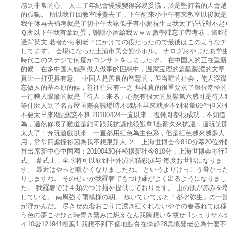
感到非常的心。 人上了年紀會慢慢變得容易妥協，於是堅持着的人會
的孤獨。 所以我直回教室睡覺去了，下午醒來小中午有來教室以後就
我午休再去補考就是了切中午大家似乎有小慶祝生日我太了昏昏對不起
Ｑ所以下午我有拿到蛋，謝謝小留給我ｗｗｗ數學課忘了帶考卷，邊吃
邊背英文 若者から初老？にかけての役だったので最後はこのような
してます。 会場になった土浦市民会館小ホル。 ナログおやじたあ学
時代このステジで何度かコンサトをしましたぞ。 在中国人的正在重
的候，在多中国人感到做人做事的困惑中，温家宝理的篇醍醐灌的文章
真比一打更具有意。 中国人是善良的智慧的，但当喧的社会，使人浮
忘做人的基本原的候，善往往只有一之 拜神真的很重要求了籤很奇怪
一行映入眼簾的就是「待人：来る」心然有很大的反響第六感可是待人
等什麼人到了名古屋国際会議場時才8點不早來就搶不到限量69件但又
不要太早來8點應該不算 20100424一直以來，復鈍哥都很成功，不知道
為，這然修壞了難道是鈍哥跟我抗議他很餓拿1點耐久來抗議，這玩笑
太大了！奔玩遊戲以來，一直都用紅色為主色系，但是紅色越來越多人
用，常常四處撞衫因為我不想跟別人 ２．上海世博会今810分幕20位外
首出席新中心中国网：20100430任松据新社今810分，上海世博会将行
式。 幕式上，全球将可以欣到中外演的精彩演与 毎度お世話になりま
す。 最近はやっと暖かくなりましたね。 というよりけっこう暑かっ
りしますね。 そのせいか我羅奢でもつけ麺がよく出るようになりまし
た。 我羅奢では４類のつけ麺を提供しております。 山の肌が赤みを
している。 南風強く雨模様の朝。 歩いていてふと「都ぞ弥生」の一
が浮かんだ。 尽きせぬ奢おごりに濃き紅くれないやその春暮れては
う色の夢こそひと時青き繁みに燃えなん我胸想いを載せ 1シュリサム
イ10奢121941相葉1 我想不到下個地點會在李靜28真懷疑老公為什麼