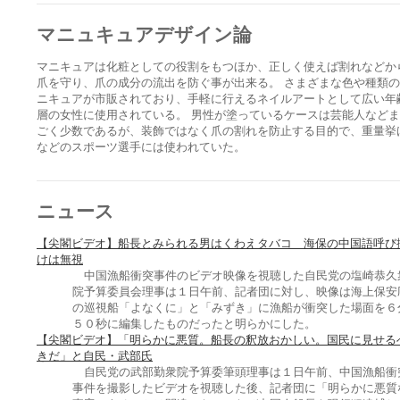
マニュキュアデザイン論
マニキュアは化粧としての役割をもつほか、正しく使えば割れなどか
爪を守り、爪の成分の流出を防ぐ事が出来る。 さまざまな色や種類
ニキュアが市販されており、手軽に行えるネイルアートとして広い年
層の女性に使用されている。 男性が塗っているケースは芸能人など
ごく少数であるが、装飾ではなく爪の割れを防止する目的で、重量挙
などのスポーツ選手には使われていた。
ニュース
【尖閣ビデオ】船長とみられる男はくわえタバコ 海保の中国語呼び
けは無視
中国漁船衝突事件のビデオ映像を視聴した自民党の塩崎恭久
院予算委員会理事は１日午前、記者団に対し、映像は海上保安
の巡視船「よなくに」と「みずき」に漁船が衝突した場面を６
５０秒に編集したものだったと明らかにした。
【尖閣ビデオ】「明らかに悪質。船長の釈放おかしい。国民に見せる
きだ」と自民・武部氏
自民党の武部勤衆院予算委筆頭理事は１日午前、中国漁船衝
事件を撮影したビデオを視聴した後、記者団に「明らかに悪質