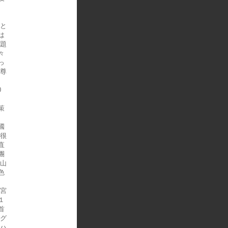
」
允と
は
問題
々
っ
釈尊
ン
0
策
國
也很
直
團
下山
色
二宮
１
首
ング
？ハ