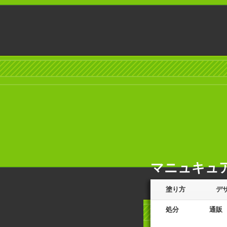
マニュキュ
塗り方
デ
処分
通販