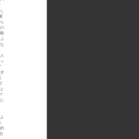
フ
とし
夏
たら
上の
？靴
天ぷ
変な
新人
にッ
ず
過ぎ
以
て
？と
？
クに
過
うよ
生
布的
勃