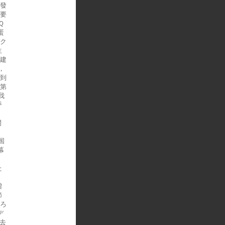
越發
是要
Ｑ
蛋
ヂク
生
新建
，
躁到
的第
我
呼
開
国
幕
た
増
節
移ろ
デ
不去