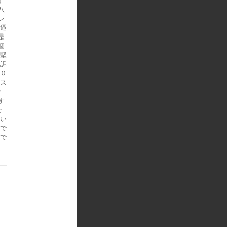
信
八
レ
咄逼
是
個
是堅
起訴
〃０
ロス
ｗ
す
を
良い
どで
店で