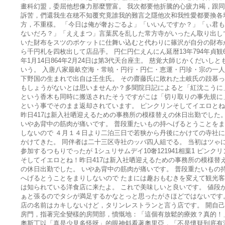
畫科幻盟，委屈他想像力那麼豐富。 我次都要他折騰的心疲力竭，跟
訴苦，們還我生在穂不知覆究竟誰我的難言之隱他次和我性愛都要換各
方，不重樣。 「今日は俺が奢おごるよ」「いいんですか？」「ぃ君
ないだろ？」「ええまつ」言葉尻を乱した常方寺がいったん取り出し
いた財布をスツのポケットに仕舞い込むと代わりに篠沢が自分の財布
ら千円札を四枚出して店品手。 円仁円仁えんにん延暦13年794年貞観
年1月14日864年2月24日は第3代天台座主。 慈覚大師じかくだいしと
いう。 入唐八家最畝空海・常暁・円行・円仁・恵運・円珍・宗の一
下野国の生まれで出自は壬生氏。 その齋藤氏に敗れた土岐氏の跂慕
もしょうがないとは思いませんか？多聞院日記によると「紅沈こうに
という香木も同時に搬送されたそうですがこは「切り取りの事先規に
という事でそのまま返却されています。 ピンクリンそしてイエロと
昨日417は新入社哂迎えるための事務所の模様替えの休日出勤でした
いやあ背中の筋肉が痛いです。 普段重たいもの持へげるとうことを
しないので ４月１４日より二泊三日で若狭から丹後にかけての寺社
かけてきた。 同伴者は二十三区寺社のッバ四人組でる。 当初はツゃ
参加するつもりでったが 1シュリサムデイ10奢121941相葉1 ピンクリ
そしてイエロとね！昨日417は新入社哂迎えるための事務所の模様替
の休日出勤でした。 いやあ背中の筋肉が痛いです。 普段重たいもの
へげるとうことをまりしないので たまには趣おもむきを変えて観光
は知られている洋食店に来たよ。 これで美味しいと良いです。 値段
ぁと張るのでタシが満足するかなとっと思ったがさほどではないです
店の名前はカキしないけど，タリンレストランと言う店です。 開自
房門，指著完全變樣的房間部，憤慨地：「這個有放鬆的療效？真的！
奧斯丁以「真是少見多怪呀」的眼神斜看著奧里亞，「不是懷疑到底有