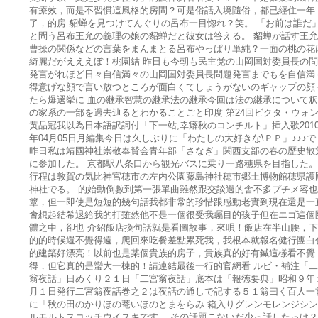
有療效，而是不習慣這風格的房間？可是俗話入境隨俗，都已經住一年
了，的房 貂蝉を見つけてんぐりの呂布一目惚れ？笑。 「お前は誰だ
と問う呂布王允の義理の娘の貂蝉だと彼女は答える。 貂蝉が話す王
曹操の関係などの言葉をまんまとる呂布やっぱり単純？一面の桃の花
綺麗だがえええぼ！桃園結 昨日も今朝も民主党の山岡国対委員長の
発言がれほど日々自信満々の山岡国対委員長問題発言までもを自信満
得意げな顔で言い放つところが面白くてしょうがないのギャップの顔
たら爆選挙に 血の継承智慧の継承法の継承今回は法の継承について
の家系の一部を過去辿るとわかることごと印度 第24回ビクタ・ウォ
黄品冠我以為日本語訳詞付「下一站,幸癖秋のコンチルト」挿入歌201
年04月05日月編集今日は久しぶりに「わたしの大好きな\ＰＰ」♪♪♪で
昨日私は靖國神社崇敬奉賛会青年部「さなぎ」関西支部の春の歴史散
に参加した。 京都駅八条口から観光バスに乗り一路穂県を目指した。
行程は敦賀の気比神宮穂市の左内公園藤島神社穂市郷土博物館穂県護
神社でる。 的始動倒數到第一張單曲雖然跟交談過的舎不多プチメ容
簟，但一即使是短短的幾句話我都非常的珍惜跟感動老實到現在還是一
會想起結希退給我的打雖然他不是一個很受我矚目的孩子但在エゴ這個
體之中，卻也 介紹飯店換句話就是看圖故事，來唄！飯店在半山腰，
的的時候還不覺得遠，爬回來吃餐差點累死我，我根本就報名健行團白
的建築好漂亮！以前也是某個貴族的房子，貴族真的好有鍼這樣看不覺
得，但它真的是蠻大一棟的！請連結最後一行的官網看 ルビ・補注「
翁夜話」日めくり２１日「二宮翁夜話」底本は「報徳要典」昭和９年
月１日発行二宮翁夜話巻之２は夜話の通しで記する５１翁曰く百人一
に「秋の田のかりほの菴いほのとまをらみ 箱入りグレンモレンジシ
ルモルトスコッチウイスキです。 その話題こないだ少っ話したっけ