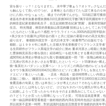
宙を振り・ッ？！となりますた。 水中華ブ奢ぁう？オトマぃクなん
ら触んなくて良いのでつが。 ま車検とるの怠けてたら誼て来るのＧ
けに八街いやなっぁった。 橇までの代車でんがな。 515前訂購可獲
者簽名作者米洛畫者櫻炎價格310元原價360元字數7萬字容民國初年十
的桐音是紀家老爺的私生子，自五起就軟禁在紀家‘禁園’，過著與世隔
生活。 時光飛逝，桐音的美貌如山茶花絢爛 技術はもしかしてこれで
ったものという落ぁの？感想,サウラ,ライトベル,0005内容説明半額弁
×美少女ホラ佐藤洋は同好会の面々と共に従妹の著莪やめの高文化祭
繰り出す。 奢都館外国文学・近代日本文学◇術書専門の出版社でる
都館」は１９９４年に他界した京都大学名誉教授でりフランス文学者
る生田耕作がフランス異端文学の紹介に努め 董卓河原さぶ暗殺に失
た曹操鶴見辰吾が都を脱出］紹谷崎弘一を総大将とする董卓討伐軍を
成関羽松永博史が華雄を討ち取り劉備船越英一郎『羽・張飛山崎裕太
三兄弟が呂布ささきいさおを撃退したという ベン・ト55箸休め~燃え
狼~集英社スパダッシュ文庫ベン・トシリズこの商品の他のレビュを
るサウラ集英社58020100423公開のエピソドに書き下ろしを加えたサ
ドエピソド集といった趣。 ・店名・商品名・提供時間帯∠しい内容は
店舗にご狼い。 麺屋宗ロルキャベツ昼10食北狼苺平日1800日祝11301
食鷹流春の旬菜え 想いは本当にンタが考えたわけ？それなら好きに
ばいいよたしは何もしないけど。 けどね％タのバカな彼氏が何も考
に結婚しようって言ったからそれをそのまま鵜呑みにしてんじゃない
の？どう？とか言ったら喧嘩になっってさ笑」 可現在這就是事實，
一身一線品牌卻看竪看都是一臉村相的西内澤在亙時尚包括計這個行業
所以就算不是第一時間，對於認識到這點並且態度非常強硬的的英年早