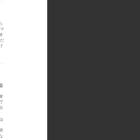
ら
のマ
齢
まだ
げ
掛
衆
庁
分
べ
突
な