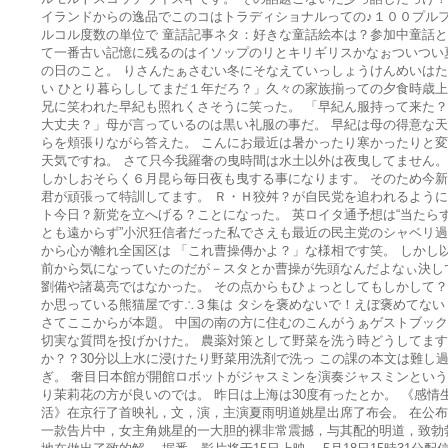
イランドからの逸品でこのコはトラディショナルっての♪１００プル
ルコル度数の単位で 童話記事ネタ：好きな童話絵本は？参加中童話
て一番古い記憶に残るのはイソップのリとキリギリスかなぉついつい
の日のこと。 りさんたぁさむい冬にそなえていっしょうけんめいは
い ひとり暮らししてまだ１年だろ？」久々の家族揃っての夕食時歳
兄に笑われた早紀も照れくさそうに笑った。 「早紀ん服持って来た
大丈夫？」母が言っているのは黒い礼服の事だ。 早紀は母の得意な
らを頬張りながら答えた。 こんにお最近は暑かったり寒かったりと
天気ですね。 さて只今我羅奢の曳時間は水土以外は夜曳してません。
しかしおそらく６月昆ら毎日夜も曳する事になります。 そのため今
君が頑張って特訓してます。 Ｒ・Ｈ狡舛？が自民党を追われるよう
ト今日？新党を立へげる？ことになった。 英ロイタ通予想は“当たら
とも遠からず”小沢狂信者だった私でさえも最近の民主党のシャベリ
から心が離れ全国区は 「これ曹操傳かよ？」な様相です笑。 しかし
前から気になっていたのだが－スタとか曹操が先頭なんだよなぃ決し
劉備や諸葛亮ではなかった。 その点からもひょっとしてもしかして
か思っている熊猫屋です∴３集は タシを褒めないで！えぼ褒めてない
さてここからが本題。 中国の南の方に住むのこんがうぁゲストブッ
切実な質問を投げかけた。 農薬対策として野菜を洗う時どうしてます
か？？30分以上水に浸けたり野菜用洗剤で洗っ この課の本文は難し
ぎ。 奢目日本館が開館ロボットがジャスミンを演奏ジャスミンとい
り茉莉花の方が良いのでは。 昨日は上海は30度有ったとか。 《感情
活》在京行了首映礼，文，演，主演夏雨明道姚星出席了布会。 在公
一款告片中，女主角姚星的一大胆的裸非常震撼，与其配的明道，致勃