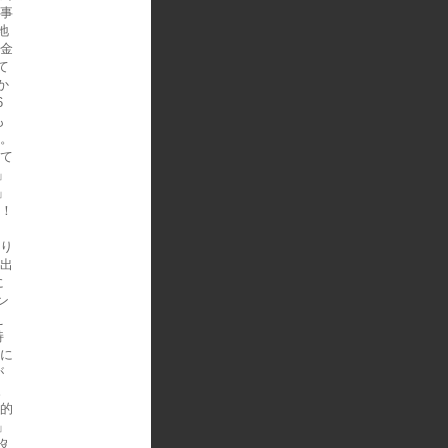
同事
地
も金
て
か
6
も
人。
って
」
」
ね！
。
まり
に出
に
ン
え
持
客に
が
。
己的
」
沒