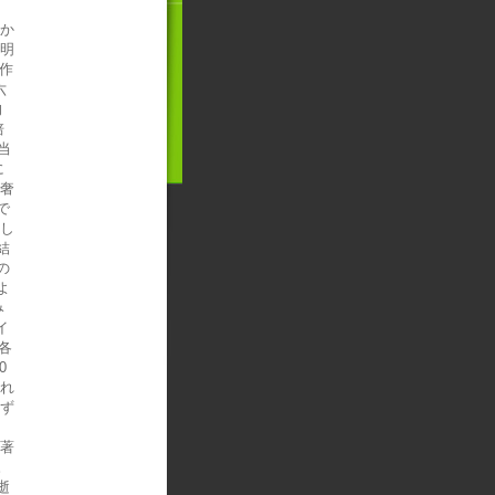
だか
Ｗ明
得作
六
的
培
当
に
「奢
で
敗し
結
の
よ
み
イ
各
0
すれ
えず
包著
。
逝