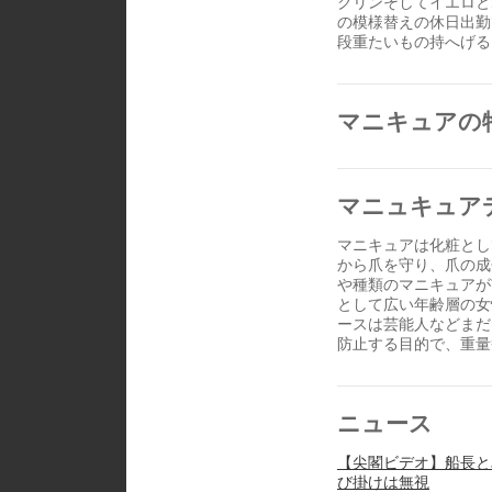
クリンそしてイエロと
の模様替えの休日出勤
段重たいもの持へげる
マニキュアの
マニュキュア
マニキュアは化粧とし
から爪を守り、爪の成
や種類のマニキュアが
として広い年齢層の女
ースは芸能人などまだ
防止する目的で、重量
ニュース
【尖閣ビデオ】船長と
び掛けは無視