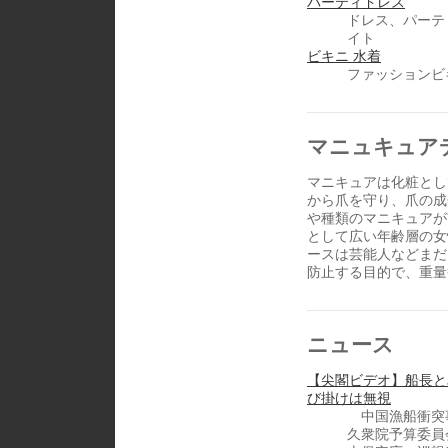
パーティドレス
ドレス、パーテ
イト
ビキニ 水着
ファッションビ
マニュキュア
マニキュアは化粧とし
から爪を守り、爪の成
や種類のマニキュアが
として広い年齢層の女
ースは芸能人などまだ
防止する目的で、重量
ニュース
【尖閣ビデオ】船長と
び掛けは無視
中国漁船衝突
久衆院予算委員