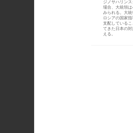
ジノサハリンス
場合、大統領は
みられる。大統
ロシアの国家指
支配しているこ
てきた日本の対
える。